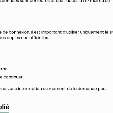
 données sont correctes et que l’accès à l’e-mail ou au
e de connexion. Il est important d’utiliser uniquement le si
des copies non officielles.
cran
de continuer
nner, une interruption au moment de la demande peut
blié