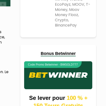
EcoPayz, MOOV, T-
Money, Moov
Money Flooz,
Crypto,
BinancePay
s
ce,
n
Bonus Betwinner
Code Promo Betwinner - BWGOLD777
n. Le
Se lever pour
100 % +
150 Tours Gratuits