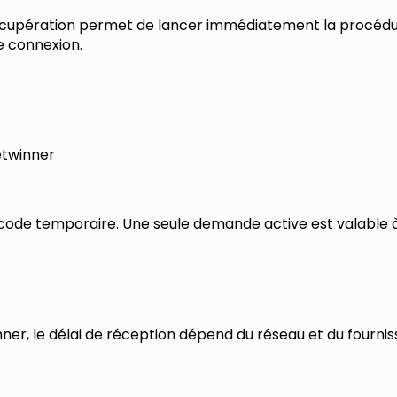
de récupération permet de lancer immédiatement la procédu
e connexion.
etwinner
ode temporaire. Une seule demande active est valable à
ner, le délai de réception dépend du réseau et du fournis