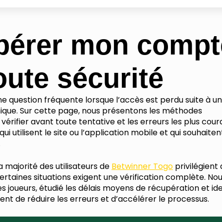
pérer mon compt
oute sécurité
uestion fréquente lorsque l’accès est perdu suite à un 
ique. Sur cette page, nous présentons les méthodes
vérifier avant toute tentative et les erreurs les plus cou
ui utilisent le site ou l’application mobile et qui souhaiten
.
 majorité des utilisateurs de
Betwinner Togo
privilégient
ertaines situations exigent une vérification complète. No
 joueurs, étudié les délais moyens de récupération et ide
nt de réduire les erreurs et d’accélérer le processus.