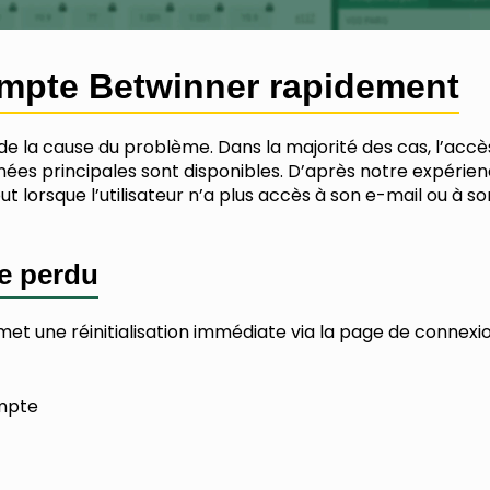
mpte Betwinner rapidement
 la cause du problème. Dans la majorité des cas, l’accè
nées principales sont disponibles. D’après notre expérien
 lorsque l’utilisateur n’a plus accès à son e-mail ou à so
se perdu
rmet une réinitialisation immédiate via la page de connexio
ompte