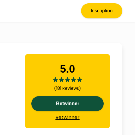
Inscription
5.0
(181 Reviews)
Betwinner
Betwinner