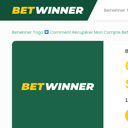
Betwinner 
Betwinner Togo
Comment Récupérer Mon Compte Bet
B
1