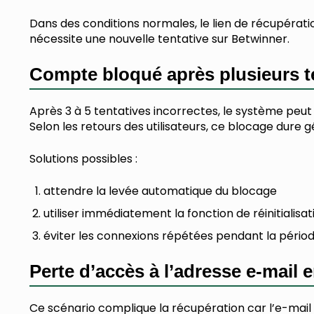
Dans des conditions normales, le lien de récupérati
nécessite une nouvelle tentative sur Betwinner.
Compte bloqué après plusieurs t
Après 3 à 5 tentatives incorrectes, le système peu
Selon les retours des utilisateurs, ce blocage dure 
Solutions possibles :
attendre la levée automatique du blocage
utiliser immédiatement la fonction de réinitialisat
éviter les connexions répétées pendant la pério
Perte d’accès à l’adresse e-mail 
Ce scénario complique la récupération car l’e-mail re